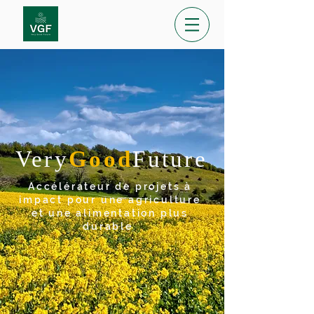
Very
Good
Future
Accélérateur de projets à
impact pour une agriculture
et une alimentation plus
durable